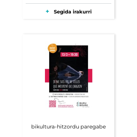
Segida irakurri
bikultura-hitzordu paregabe