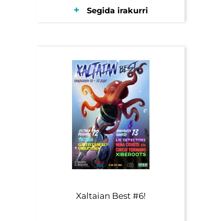
Segida irakurri
Xaltaian Best #6!