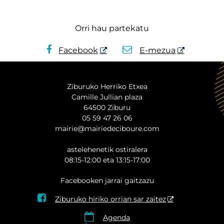
Orri hau partekatu
Facebook
E-mezua
Ziburuko Herriko Etxea
Camille Jullian plaza
64500 Ziburu
05 59 47 26 06
mairie@mairiedeciboure.com
astelehenetik ostiralera
08:15-12:00 eta 13:15-17:00
Facebooken jarrai gaitzazu

Ziburuko hiriko orrian sar zaitez

Agenda