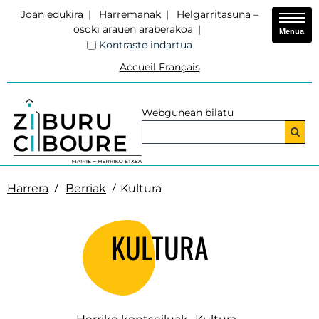
Joan edukira
Harremanak
Helgarritasuna –
osoki arauen araberakoa
Menua
Kontraste indartua
Accueil Français
Webgunean bilatu
Harrera
Berriak
Kultura
KULTURA