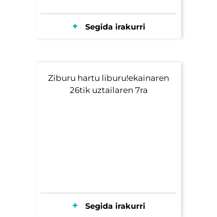
Segida irakurri
Ziburu hartu liburu!ekainaren
26tik uztailaren 7ra
Segida irakurri