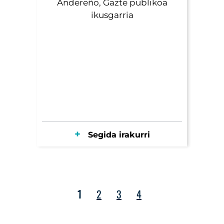
Andereño, Gazte publikoa
ikusgarria
Segida irakurri
1
2
3
4