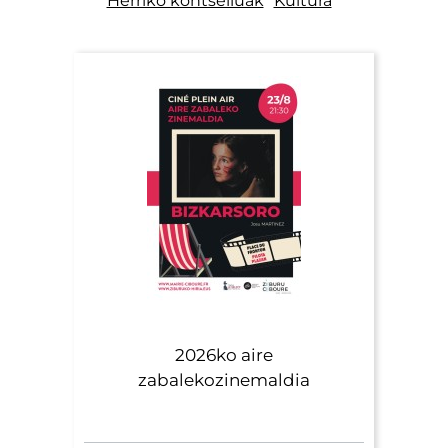
Herriko kontseiluak
Kultura
2026ko aire
zabalekozinemaldia