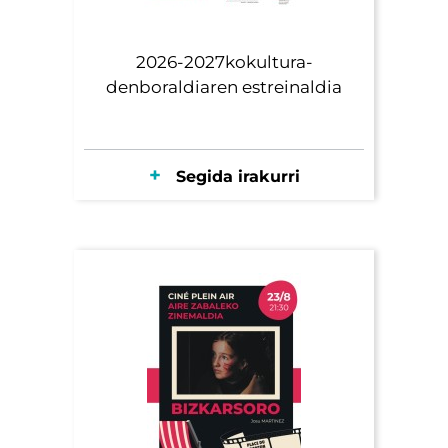
2026-2027kokultura-
denboraldiaren estreinaldia
Segida irakurri