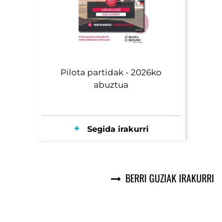
Pilota partidak - 2026ko
abuztua
Segida irakurri
BERRI GUZIAK IRAKURRI