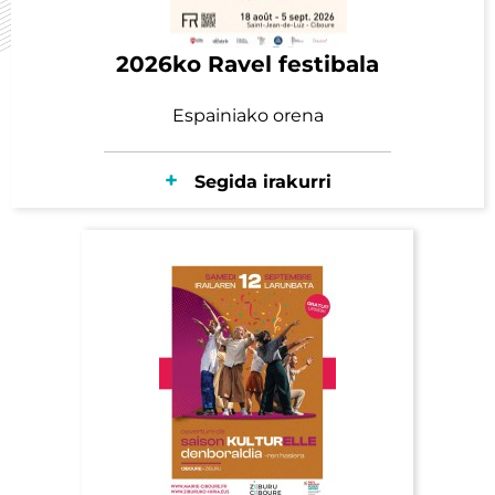
2026ko Ravel festibala
Espainiako orena
Segida irakurri