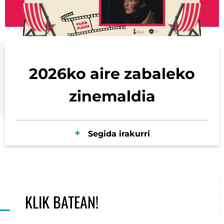
2026ko aire zabaleko
zinemaldia
Segida irakurri
KLIK BATEAN!