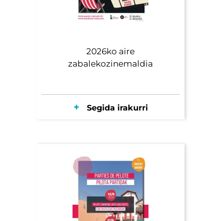
2026ko aire
zabalekozinemaldia
Segida irakurri