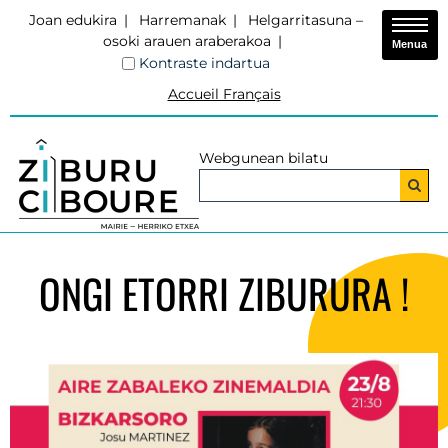
Joan edukira
Harremanak
Helgarritasuna –
osoki arauen araberakoa
Menua
Kontraste indartua
Accueil Français
Webgunean bilatu
ONGI ETORRI ZIBURURA !