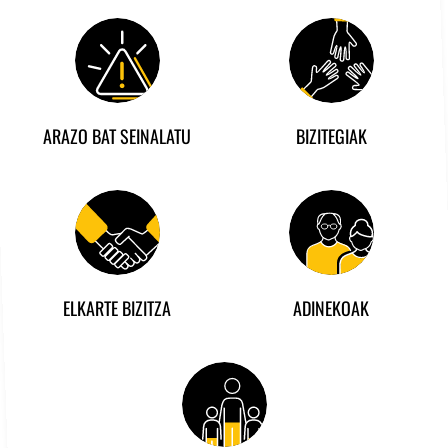
ARAZO BAT SEINALATU
BIZITEGIAK
ELKARTE BIZITZA
ADINEKOAK