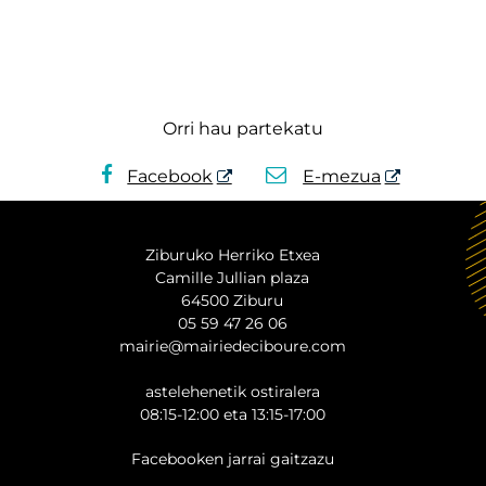
Orri hau partekatu
Facebook
E-mezua
Ziburuko Herriko Etxea
Camille Jullian plaza
64500 Ziburu
05 59 47 26 06
mairie@mairiedeciboure.com
astelehenetik ostiralera
08:15-12:00 eta 13:15-17:00
Facebooken jarrai gaitzazu