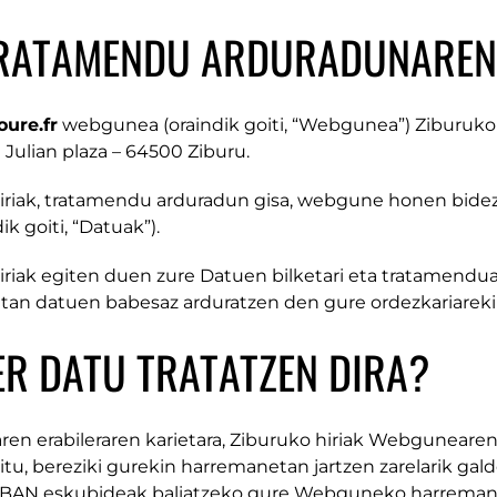
RATAMENDU ARDURADUNAREN 
oure.fr
webgunea (oraindik goiti, “Webgunea”) Ziburuko h
 Julian plaza – 64500 Ziburu.
iriak, tratamendu arduradun gisa, webgune honen bidez 
ik goiti, “Datuak”).
iriak egiten duen zure Datuen bilketari eta tratamenduar
an datuen babesaz arduratzen den gure ordezkariarekin
ER DATU TRATATZEN DIRA?
n erabileraren karietara, Ziburuko hiriak Webgunearen e
itu, bereziki gurekin harremanetan jartzen zarelarik gal
BAN eskubideak baliatzeko gure Webguneko harreman in