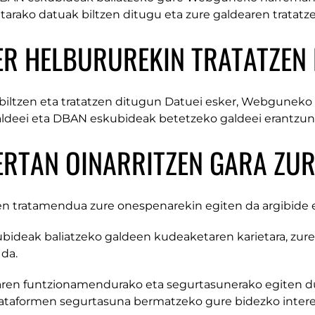
arako datuak biltzen ditugu eta zure galdearen tratatze
ER HELBURUREKIN TRATATZEN
 biltzen eta tratatzen ditugun Datuei esker, Webguneko
aldeei eta DBAN eskubideak betetzeko galdeei erantzun
ERTAN OINARRITZEN GARA ZU
n tratamendua zure onespenarekin egiten da argibide 
ideak baliatzeko galdeen kudeaketaren karietara, zu
 da.
en funtzionamendurako eta segurtasunerako egiten d
ataformen segurtasuna bermatzeko gure bidezko intere