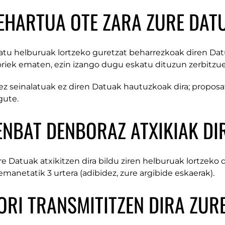
EHARTUA OTE ZARA ZURE DAT
atu helburuak lortzeko guretzat beharrezkoak diren Datua
oriek ematen, ezin izango dugu eskatu dituzun zerbitzuei
tez seinalatuak ez diren Datuak hautuzkoak dira; propo
gute.
ENBAT DENBORAZ ATXIKIAK DI
re Datuak atxikitzen dira bildu ziren helburuak lortzeko
manetatik 3 urtera (adibidez, zure argibide eskaerak).
ORI TRANSMITITZEN DIRA ZUR