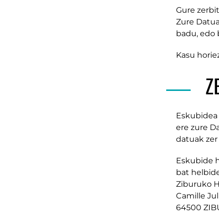
Gure zerbi
Zure Datua
badu, edo 
Kasu horie
Z
Eskubidea 
ere zure D
datuak zer
Eskubide h
bat helbid
Ziburuko H
Camille Jul
64500 ZI