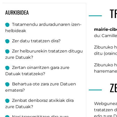
T
AURKIBIDEA
Tratamendu arduradunaren izen-
mairie-cib
helbideak
du: Camille
Zer datu tratatzen dira?
Ziburuko h
Zer helbururekin tratatzen ditugu
ditu (oraind
zure Datuak?
Ziburuko h
Zertan oinarritzen gara zure
harremanet
Datuak tratatzeko?
Z
Behartua ote zara zure Datuen
ematera?
Zenbat denboraz atxikiak dira
Webguneare
zure Datuak?
tratatzen d
edo zure D
Nori transmititzen dira zure