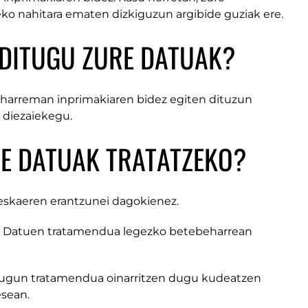
ko nahitara ematen dizkiguzun argibide guziak ere.
 DITUGU ZURE DATUAK?
 harreman inprimakiaren bidez egiten dituzun
 diezaiekegu.
RE DATUAK TRATATZEKO?
eskaeren erantzunei dagokienez.
re Datuen tratamendua legezko betebeharrean
ugun tratamendua oinarritzen dugu kudeatzen
sean.