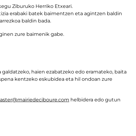
kegu Ziburuko Herriko Etxeari.
izia erabaki batek baimentzen eta agintzen baldin
rrezkoa baldin bada.
eginen zure baimenik gabe.
 galdatzeko, haien ezabatzeko edo eramateko, baita
pena kentzeko eskubidea eta hil ondoan zure
ster@mairiedeciboure.com
helbidera edo gutun