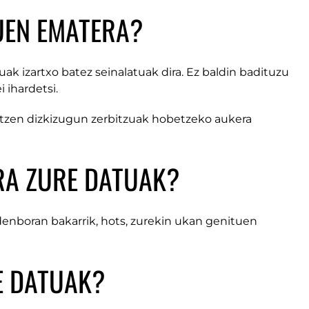
UEN EMATERA?
k izartxo batez seinalatuak dira. Ez baldin badituzu
 ihardetsi.
satzen dizkizugun zerbitzuak hobetzeko aukera
RA ZURE DATUAK?
 denboran bakarrik, hots, zurekin ukan genituen
E DATUAK?