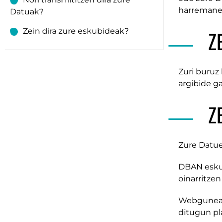
harremanet
Datuak?
Zein dira zure eskubideak?
Z
Zuri buruz
argibide g
Z
Zure Datue
DBAN eskub
oinarritzen
Webgunear
ditugun pl