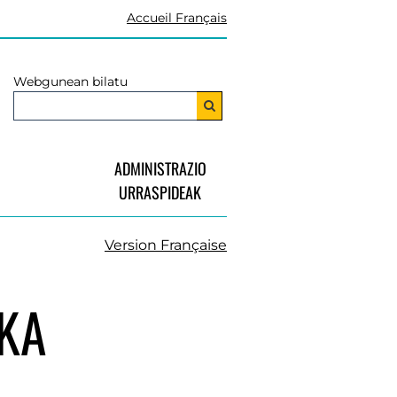
Accueil Français
Webgunean bilatu
ADMINISTRAZIO
URRASPIDEAK
Version Française
IKA