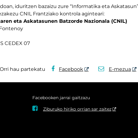
doan, iduritzen bazaizu zure “Informatika eta Askatasun
ezakezu CNIL Frantziako kontrola aginteari:
karen eta Askatasunen Batzorde Nazionala (CNIL)
 Fontenoy
IS CEDEX 07
Orri hau partekatu
Facebook
E-mezua
Facebooken jarrai gaitzazu

Ziburuko hiriko orrian sar zaitez