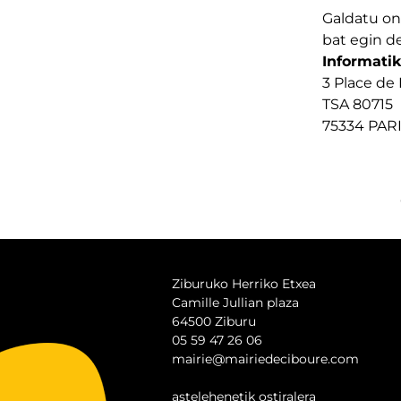
Galdatu on
bat egin d
Informati
3 Place de
TSA 80715
75334 PAR
Ziburuko Herriko Etxea
Camille Jullian plaza
64500 Ziburu
05 59 47 26 06
mairie@mairiedeciboure.com
astelehenetik ostiralera