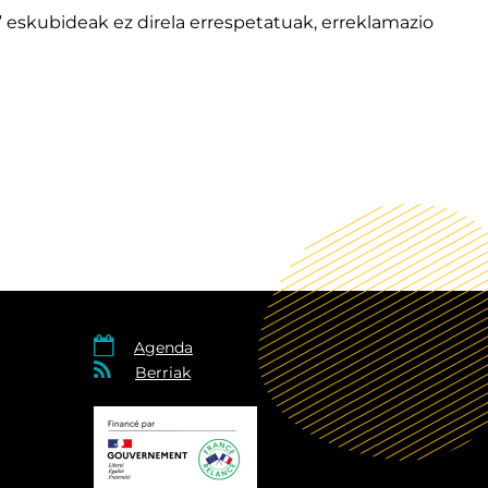
” eskubideak ez direla errespetatuak, erreklamazio

Agenda

Berriak