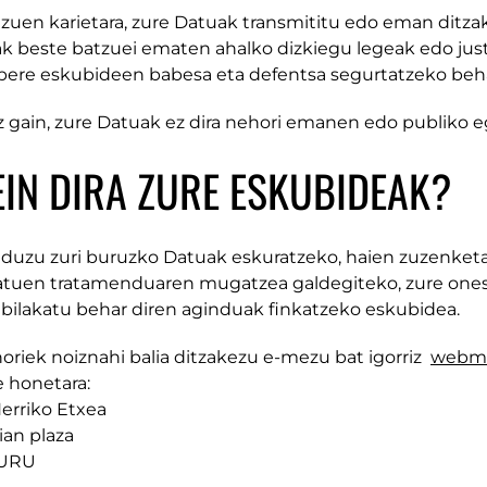
tzuen karietara, zure Datuak transmititu edo eman ditza
k beste batzuei ematen ahalko dizkiegu legeak edo just
bere eskubideen babesa eta defentsa segurtatzeko beha
z gain, zure Datuak ez dira nehori emanen edo publiko 
EIN DIRA ZURE ESKUBIDEAK?
duzu zuri buruzko Datuak eskuratzeko, haien zuzenketa
atuen tratamenduaren mugatzea galdegiteko, zure ones
 bilakatu behar diren aginduak finkatzeko eskubidea.
oriek noiznahi balia ditzakezu e-mezu bat igorriz
webma
e honetara:
erriko Etxea
ian plaza
BURU