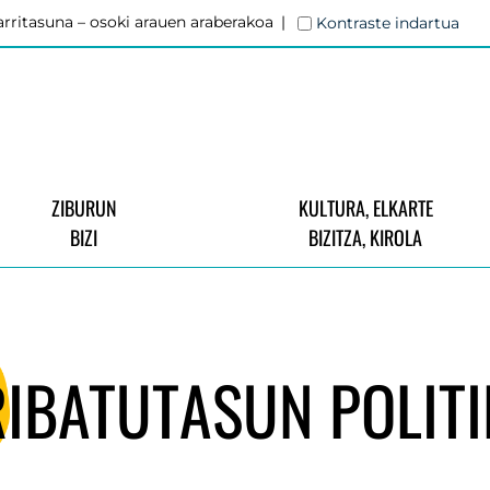
rritasuna – osoki arauen araberakoa
Kontraste indartua
ZIBURUN
KULTURA, ELKARTE
BIZI
BIZITZA, KIROLA
IBATUTASUN POLIT