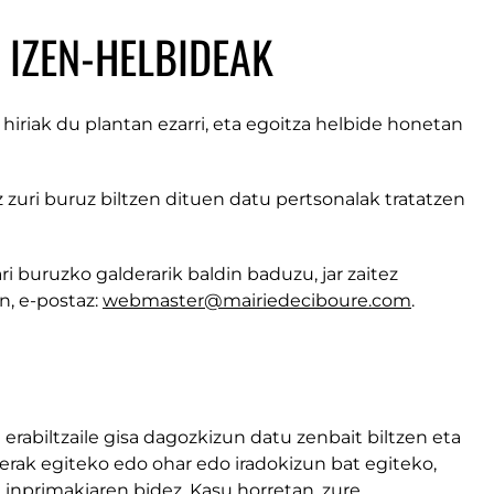
IZEN-HELBIDEAK
iriak du plantan ezarri, eta egoitza helbide honetan
zuri buruz biltzen dituen datu pertsonalak tratatzen
i buruzko galderarik baldin baduzu, jar zaitez
, e-postaz:
webmaster@mairiedeciboure.com
.
rabiltzaile gisa dagozkizun datu zenbait biltzen eta
derak egiteko edo ohar edo iradokizun bat egiteko,
primakiaren bidez. Kasu horretan, zure