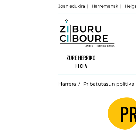
Joan edukira
Harremanak
Helga
ZURE HERRIKO
ETXEA
Harrera
Pribatutasun politika
PR