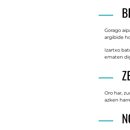
B
Gorago aip
argibide h
Izartxo ba
ematen di
Z
Oro har, zu
azken harre
N