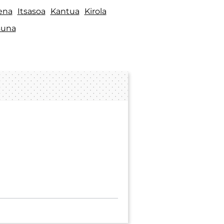
ena
Itsasoa
Kantua
Kirola
suna