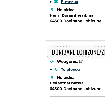
E-mezua
Helbidea
Henri Dunant eraikina
64500 Donibane Lohizune
DONIBANE LOHIZUNE/
Webgunea
Telefonoa
Helbidea
Hélianthal hotela
64500 Donibane Lohizune