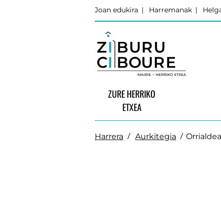
Joan edukira
Harremanak
Helga
ZURE HERRIKO
ETXEA
Harrera
Aurkitegia
Orrialdea