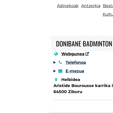
Adinekoak
Antzerkia
Best
Kultu
DONIBANE BADMINTON
Webgunea
Telefonoa
E-mezua
Helbidea
Aristide Bourousse karrika i
64500 Ziburu