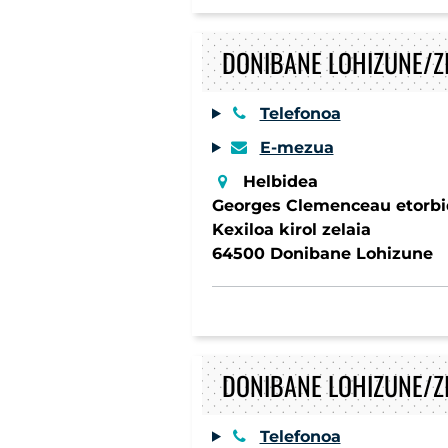
DONIBANE LOHIZUNE/Z
Telefonoa
E-mezua
Helbidea
Georges Clemenceau etorb
Kexiloa kirol zelaia
64500 Donibane Lohizune
DONIBANE LOHIZUNE/
Telefonoa