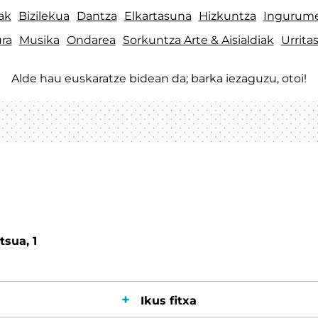
ak
Bizilekua
Dantza
Elkartasuna
Hizkuntza
Ingurum
ra
Musika
Ondarea
Sorkuntza Arte & Aisialdiak
Urrita
Alde hau euskaratze bidean da; barka iezaguzu, otoi!
tsua, 1
Ikus fitxa