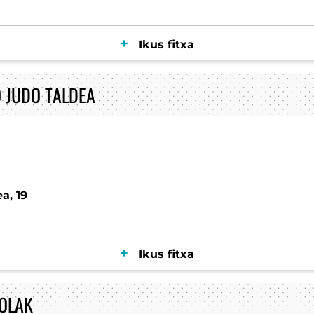
Ikus fitxa
 JUDO TALDEA
a, 19
Ikus fitxa
OLAK