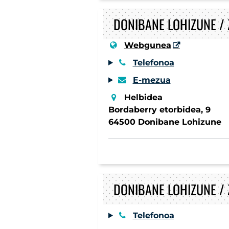
DONIBANE LOHIZUNE /
Webgunea
Telefonoa
E-mezua
Helbidea
Bordaberry etorbidea, 9
64500 Donibane Lohizune
DONIBANE LOHIZUNE /
Telefonoa