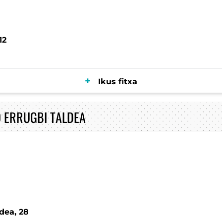
12
Ikus fitxa
 ERRUGBI TALDEA
dea, 28