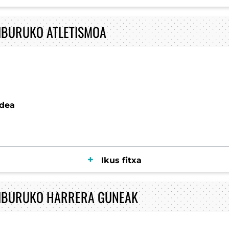
IBURUKO ATLETISMOA
idea
Ikus fitxa
ZIBURUKO HARRERA GUNEAK