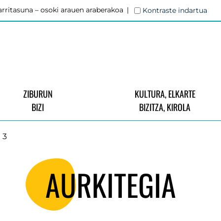
rritasuna – osoki arauen araberakoa
Kontraste indartua
ZIBURUN
KULTURA, ELKARTE
BIZI
BIZITZA, KIROLA
 3
AURKITEGIA