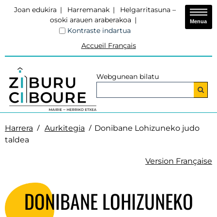
Joan edukira
Harremanak
Helgarritasuna –
osoki arauen araberakoa
Menua
Kontraste indartua
Accueil Français
Webgunean bilatu
Harrera
Aurkitegia
Donibane Lohizuneko judo
taldea
Version Française
DONIBANE LOHIZUNEKO