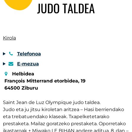
JUDO TALDEA
Kirola
Telefonoa
E-mezua
Helbidea
François Mitterrand etorbidea, 19
64500 Ziburu
Saint Jean de Luz Olympique judo taldea.
Judo eta ju jitsu kiroletan aritzea – Hasi berriendako
eta trebatuendako klaseak. Txapelketetarako
prestaketa. Mailaz goratzeko prestaketa. Oporretako
ikastaroak + Miwako LE BIHAN andere aditua, 8. dan –