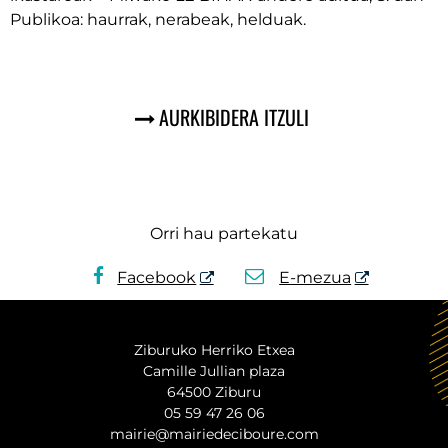
Publikoa: haurrak, nerabeak, helduak.
AURKIBIDERA ITZULI
Orri hau partekatu
Facebook
E-mezua
Ziburuko Herriko Etxea
Camille Jullian plaza
64500 Ziburu
05 59 47 26 06
mairie@mairiedeciboure.com