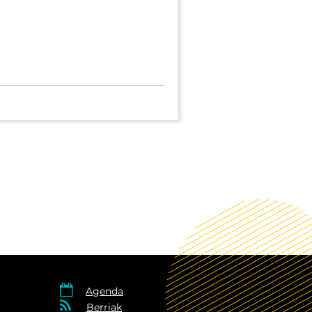

Agenda

Berriak