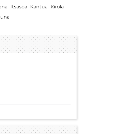
ena
Itsasoa
Kantua
Kirola
suna