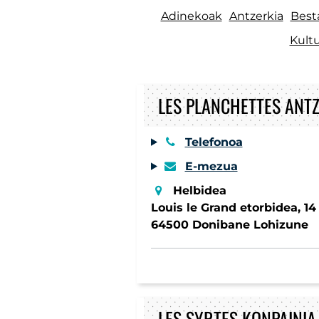
Adinekoak
Antzerkia
Best
Kultu
LES PLANCHETTES ANTZ
Telefonoa
E-mezua
Helbidea
Louis le Grand etorbidea, 14
64500 Donibane Lohizune
LES SYRTES KONPAINIA