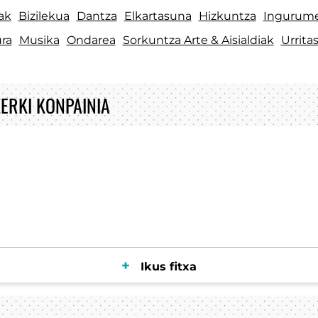
ak
Bizilekua
Dantza
Elkartasuna
Hizkuntza
Ingurum
ra
Musika
Ondarea
Sorkuntza Arte & Aisialdiak
Urrita
ERKI KONPAINIA
Ikus fitxa