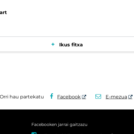
art
Ikus fitxa
Orri hau partekatu
Facebook
E-mezua
Facebooken jarrai gaitzazu