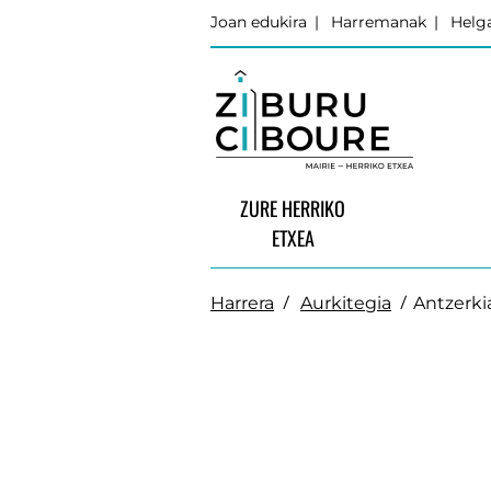
Joan edukira
Harremanak
Helga
ZURE HERRIKO
ETXEA
Harrera
Aurkitegia
Antzerki