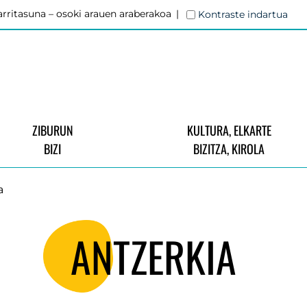
rritasuna – osoki arauen araberakoa
Kontraste indartua
ZIBURUN
KULTURA, ELKARTE
BIZI
BIZITZA, KIROLA
a
ANTZERKIA