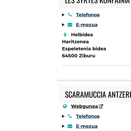
Telefonoa
E-mezua
Helbidea
Haritzenea
Espeletenia bidea
64500 Ziburu
SCARAMUCCIA ANTZERK
Webgunea
Telefonoa
E-mezua