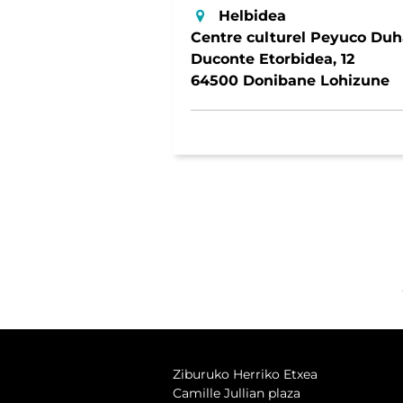
Helbidea
Centre culturel Peyuco Duh
Duconte Etorbidea, 12
64500 Donibane Lohizune
Ziburuko Herriko Etxea
Camille Jullian plaza