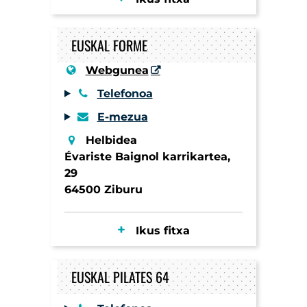
EUSKAL FORME
Webgunea
Telefonoa
E-mezua
Helbidea
Évariste Baignol karrikartea,
29
64500 Ziburu
Ikus fitxa
EUSKAL PILATES 64