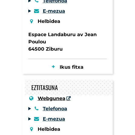
Telefonoa
E-mezua
Helbidea
Espace Landaburu av Jean
Poulou
64500 Ziburu
Ikus fitxa
EZTITASUNA
Webgunea
Telefonoa
E-mezua
Helbidea