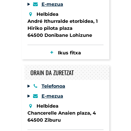
E-mezua
Helbidea
André Ithurralde etorbidea, 1
Hiriko pilota plaza
64500 Donibane Lohizune
Ikus fitxa
ORAIN DA ZURETZAT
Telefonoa
E-mezua
Helbidea
Chancerelle Anaien plaza, 4
64500 Ziburu