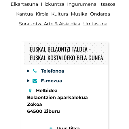
Elkartasuna
Hizkuntza
Ingurumena
Itsasoa
Kantua
Kirola
Kultura
Musika
Ondarea
Sorkuntza Arte & Aisialdiak
Urritasuna
EUSKAL BELAONTZI TALDEA -
EUSKAL KOSTALDEKO BELA GUNEA
Telefonoa
E-mezua
Helbidea
Belaontzien aparkalekua
Zokoa
64500 Ziburu
Ikus fitxa