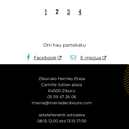
1
2
3
4
Orri hau partekatu
Facebook
E-mezua
Ziburuko Herriko Etxea
Camille Jullian plaza
64500 Ziburu
05 59 47 26 06
mairie@mairiedeciboure.com
astelehenetik ostiralera
08:15-12:00 eta 13:15-17:00