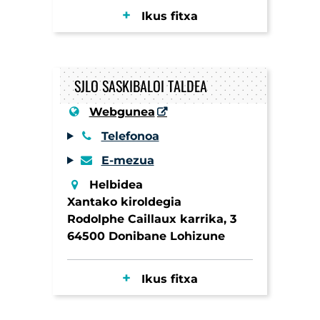
Ikus fitxa
SJLO SASKIBALOI TALDEA
Webgunea
Telefonoa
E-mezua
Helbidea
Xantako kiroldegia
Rodolphe Caillaux karrika, 3
64500 Donibane Lohizune
Ikus fitxa