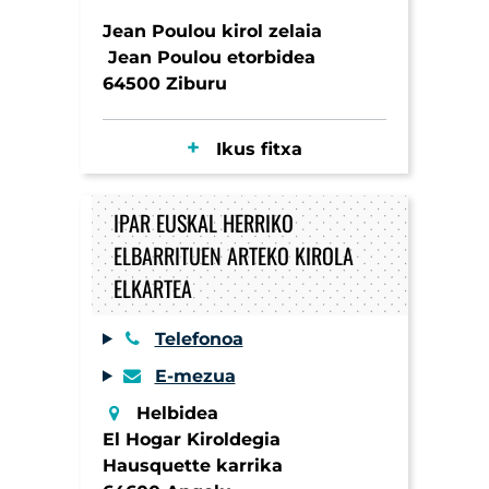
Jean Poulou kirol zelaia
Jean Poulou etorbidea
64500 Ziburu
Ikus fitxa
IPAR EUSKAL HERRIKO
ELBARRITUEN ARTEKO KIROLA
ELKARTEA
Telefonoa
E-mezua
Helbidea
El Hogar Kiroldegia
Hausquette karrika