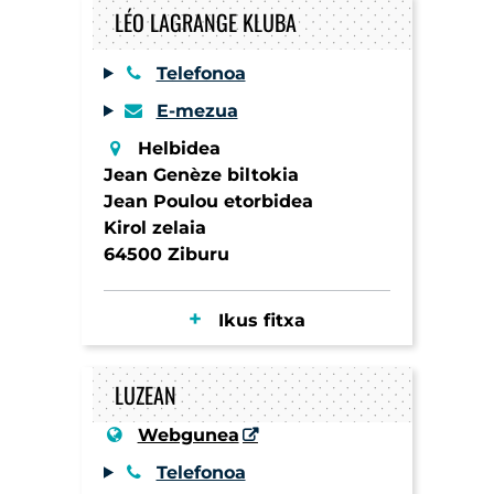
LÉO LAGRANGE KLUBA
Telefonoa
E-mezua
Helbidea
Jean Genèze biltokia
Jean Poulou etorbidea
Kirol zelaia
64500 Ziburu
Ikus fitxa
LUZEAN
Webgunea
Telefonoa