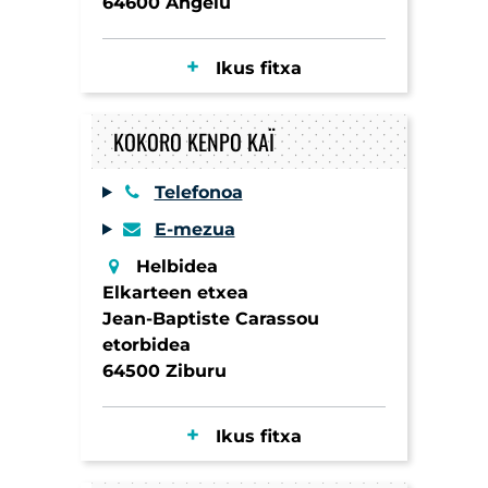
64600 Angelu
Ikus fitxa
KOKORO KENPO KAÏ
Telefonoa
E-mezua
Helbidea
Elkarteen etxea
Jean-Baptiste Carassou
etorbidea
64500 Ziburu
Ikus fitxa