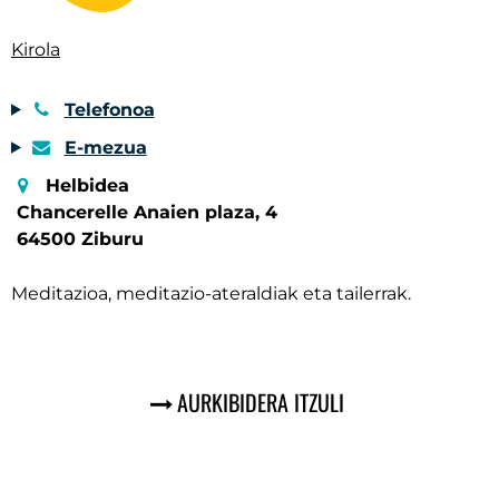
Kirola
Telefonoa
E-mezua
Helbidea
Chancerelle Anaien plaza, 4
64500 Ziburu
Meditazioa, meditazio-ateraldiak eta tailerrak.
AURKIBIDERA ITZULI