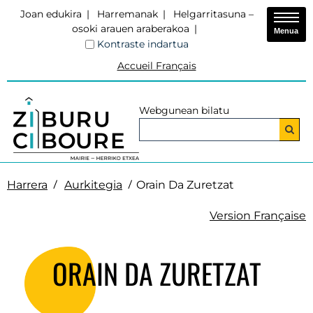
Joan edukira
Harremanak
Helgarritasuna –
osoki arauen araberakoa
Menua
Kontraste indartua
Accueil Français
Webgunean bilatu
Harrera
Aurkitegia
Orain Da Zuretzat
Version Française
ORAIN DA ZURETZAT