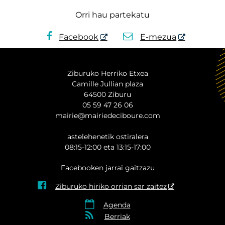
Orri hau partekatu
Facebook
E-mezua
Ziburuko Herriko Etxea
Camille Jullian plaza
64500 Ziburu
05 59 47 26 06
mairie@mairiedeciboure.com
astelehenetik ostiralera
08:15-12:00 eta 13:15-17:00
Facebooken jarrai gaitzazu

Ziburuko hiriko orrian sar zaitez

Agenda

Berriak