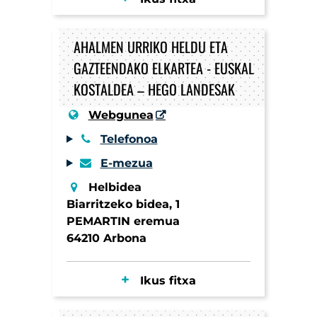
AHALMEN URRIKO HELDU ETA
GAZTEENDAKO ELKARTEA - EUSKAL
KOSTALDEA – HEGO LANDESAK
Webgunea
Telefonoa
E-mezua
Helbidea
Biarritzeko bidea, 1
PEMARTIN eremua
64210 Arbona
Ikus fitxa