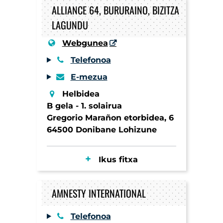
ALLIANCE 64, BURURAINO, BIZITZA
LAGUNDU
Webgunea
Telefonoa
E-mezua
Helbidea
B gela - 1. solairua
Gregorio Marañon etorbidea, 6
64500 Donibane Lohizune
Ikus fitxa
AMNESTY INTERNATIONAL
Telefonoa