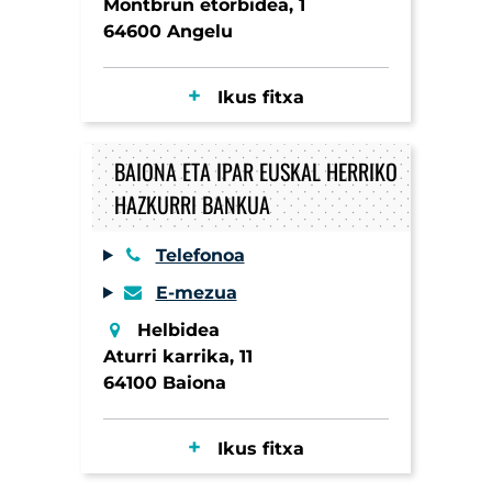
Montbrun etorbidea, 1
64600 Angelu
Ikus fitxa
BAIONA ETA IPAR EUSKAL HERRIKO
HAZKURRI BANKUA
Telefonoa
E-mezua
Helbidea
Aturri karrika, 11
64100 Baiona
Ikus fitxa