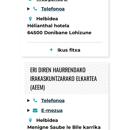
Telefonoa
Helbidea
Hélianthal hotela
64500 Donibane Lohizune
Ikus fitxa
ERI DIREN HAURRENDAKO
IRAKASKUNTZARAKO ELKARTEA
(AEEM)
Telefonoa
E-mezua
Helbidea
Menigne Saube le Bile karrika