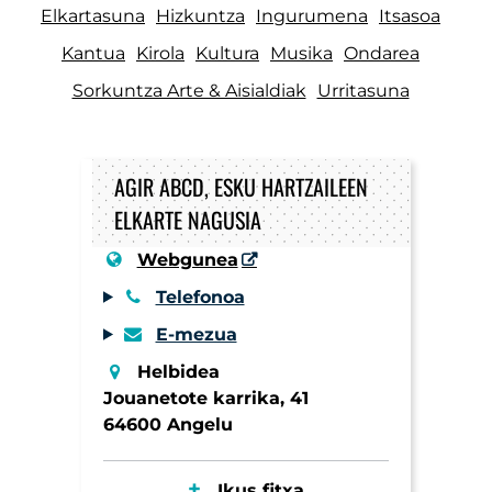
Elkartasuna
Hizkuntza
Ingurumena
Itsasoa
Kantua
Kirola
Kultura
Musika
Ondarea
Sorkuntza Arte & Aisialdiak
Urritasuna
AGIR ABCD, ESKU HARTZAILEEN
ELKARTE NAGUSIA
Webgunea
Telefonoa
E-mezua
Helbidea
Jouanetote karrika, 41
64600 Angelu
Ikus fitxa