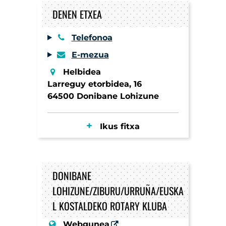
DENEN ETXEA
Telefonoa
E-mezua
Helbidea
Larreguy etorbidea, 16
64500 Donibane Lohizune
Ikus fitxa
DONIBANE
LOHIZUNE/ZIBURU/URRUÑA/EUSKA
L KOSTALDEKO ROTARY KLUBA
Webgunea