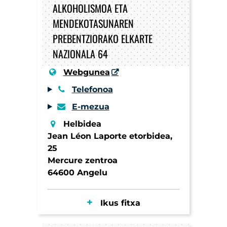
ALKOHOLISMOA ETA
MENDEKOTASUNAREN
PREBENTZIORAKO ELKARTE
NAZIONALA 64
Webgunea
Telefonoa
E-mezua
Helbidea
Jean Léon Laporte etorbidea,
25
Mercure zentroa
64600 Angelu
Ikus fitxa