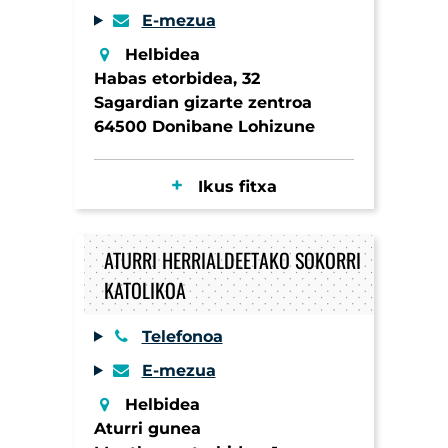
E-mezua
Helbidea
Habas etorbidea, 32
Sagardian gizarte zentroa
64500 Donibane Lohizune
Ikus fitxa
ATURRI HERRIALDEETAKO SOKORRI
KATOLIKOA
Telefonoa
E-mezua
Helbidea
Aturri gunea