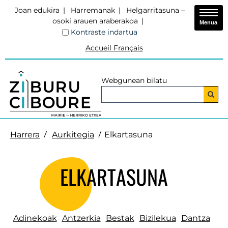
Joan edukira
Harremanak
Helgarritasuna –
osoki arauen araberakoa
Menua
Kontraste indartua
Accueil Français
Webgunean bilatu
Harrera
Aurkitegia
Elkartasuna
ELKARTASUNA
Adinekoak
Antzerkia
Bestak
Bizilekua
Dantza