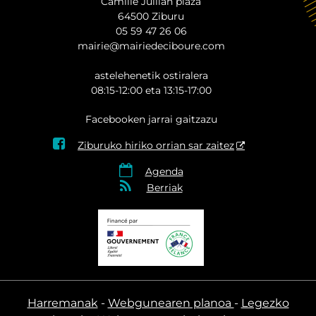
Camille Jullian plaza
64500 Ziburu
05 59 47 26 06
mairie@mairiedeciboure.com
astelehenetik ostiralera
08:15-12:00 eta 13:15-17:00
Facebooken jarrai gaitzazu

Ziburuko hiriko orrian sar zaitez

Agenda

Berriak
Harremanak
Webgunearen planoa
Legezko