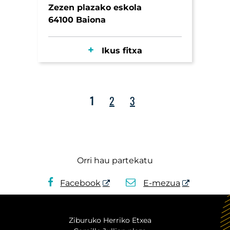
Zezen plazako eskola
64100 Baiona
Ikus fitxa
1
2
3
Orri hau partekatu
Facebook
E-mezua
Ziburuko Herriko Etxea