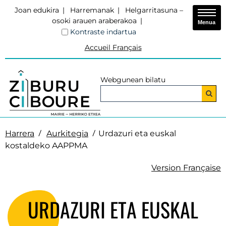
Joan edukira
Harremanak
Helgarritasuna –
osoki arauen araberakoa
Menua
Kontraste indartua
Accueil Français
Webgunean bilatu
Harrera
Aurkitegia
Urdazuri eta euskal
kostaldeko AAPPMA
Version Française
URDAZURI ETA EUSKAL