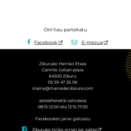
Orri hau partekatu
Facebook
E-mezua
Ziburuko Herriko Etxea
Camille Jullian plaza
64500 Ziburu
05 59 47 26 06
mairie@mairiedeciboure.com
astelehenetik ostiralera
08:15-12:00 eta 13:15-17:00
Facebooken jarrai gaitzazu

Ziburuko hiriko orrian sar zaitez