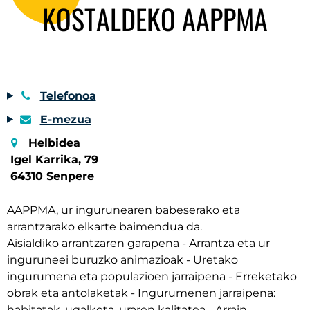
KOSTALDEKO AAPPMA
Telefonoa
E-mezua
Helbidea
Igel Karrika, 79
64310 Senpere
AAPPMA, ur ingurunearen babeserako eta
arrantzarako elkarte baimendua da.
Aisialdiko arrantzaren garapena - Arrantza eta ur
inguruneei buruzko animazioak - Uretako
ingurumena eta populazioen jarraipena - Erreketako
obrak eta antolaketak - Ingurumenen jarraipena:
habitatak, ugalketa, uraren kalitatea - Arrain