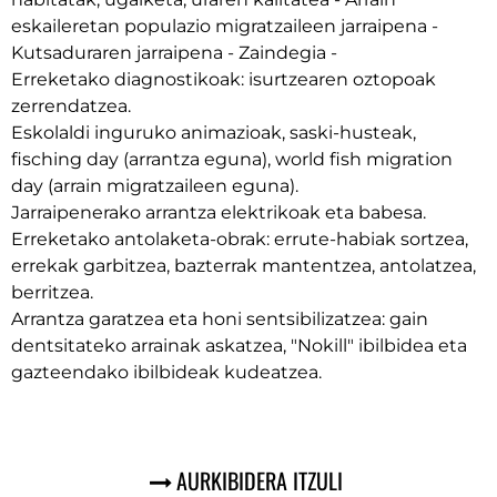
eskaileretan populazio migratzaileen jarraipena -
Kutsaduraren jarraipena - Zaindegia -
Erreketako diagnostikoak: isurtzearen oztopoak
zerrendatzea.
Eskolaldi inguruko animazioak, saski-husteak,
fisching day (arrantza eguna), world fish migration
day (arrain migratzaileen eguna).
Jarraipenerako arrantza elektrikoak eta babesa.
Erreketako antolaketa-obrak: errute-habiak sortzea,
errekak garbitzea, bazterrak mantentzea, antolatzea,
berritzea.
Arrantza garatzea eta honi sentsibilizatzea: gain
dentsitateko arrainak askatzea, "Nokill" ibilbidea eta
gazteendako ibilbideak kudeatzea.
AURKIBIDERA ITZULI