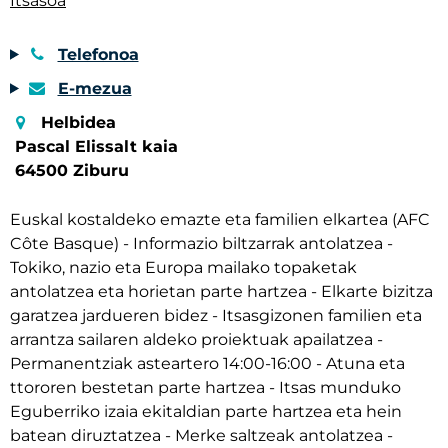
Itsasoa
Telefonoa
E-mezua
Helbidea
Pascal Elissalt kaia
64500 Ziburu
Euskal kostaldeko emazte eta familien elkartea (AFC
Côte Basque) - Informazio biltzarrak antolatzea -
Tokiko, nazio eta Europa mailako topaketak
antolatzea eta horietan parte hartzea - Elkarte bizitza
garatzea jardueren bidez - Itsasgizonen familien eta
arrantza sailaren aldeko proiektuak apailatzea -
Permanentziak asteartero 14:00-16:00 - Atuna eta
ttororen bestetan parte hartzea - Itsas munduko
Eguberriko izaia ekitaldian parte hartzea eta hein
batean diruztatzea - Merke saltzeak antolatzea -