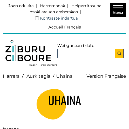
Joan edukira
Harremanak
Helgarritasuna –
osoki arauen araberakoa
Menua
Kontraste indartua
Accueil Français
Webgunean bilatu
Harrera
Aurkitegia
Uhaina
Version Française
UHAINA