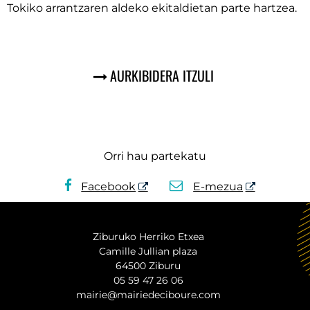
Tokiko arrantzaren aldeko ekitaldietan parte hartzea.
AURKIBIDERA ITZULI
Orri hau partekatu
Facebook
E-mezua
Ziburuko Herriko Etxea
Camille Jullian plaza
64500 Ziburu
05 59 47 26 06
mairie@mairiedeciboure.com