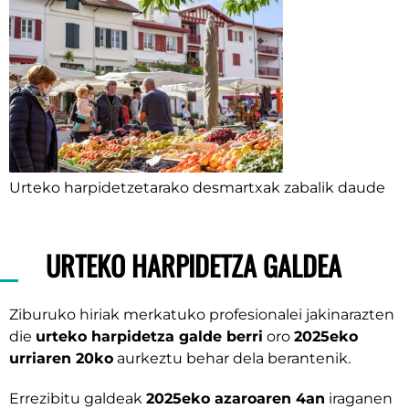
Urteko harpidetzetarako desmartxak zabalik daude
URTEKO HARPIDETZA GALDEA
Ziburuko hiriak merkatuko profesionalei jakinarazten
die
urteko harpidetza galde berri
oro
2025eko
urriaren 20ko
aurkeztu behar dela berantenik.
Errezibitu galdeak
2025eko azaroaren 4an
iraganen