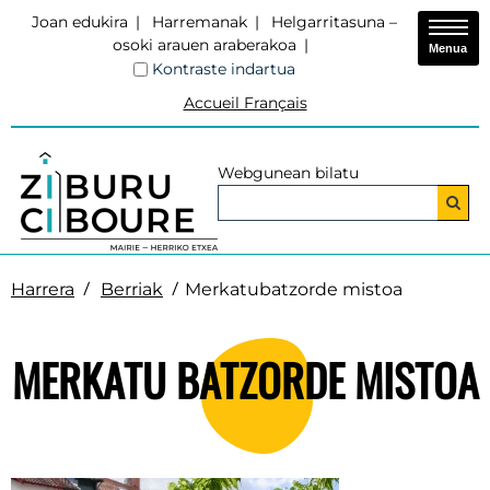
Joan edukira
Harremanak
Helgarritasuna –
osoki arauen araberakoa
Menua
Kontraste indartua
Accueil Français
Webgunean bilatu
Harrera
Berriak
Merkatubatzorde mistoa
MERKATU BATZORDE MISTOA