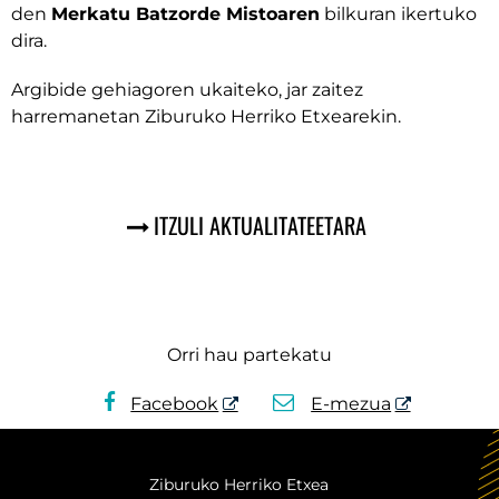
den
Merkatu Batzorde Mistoaren
bilkuran ikertuko
dira.
Argibide gehiagoren ukaiteko, jar zaitez
harremanetan Ziburuko Herriko Etxearekin.
ITZULI AKTUALITATEETARA
Orri hau partekatu
Facebook
E-mezua
Ziburuko Herriko Etxea