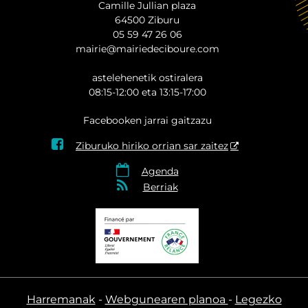
Camille Jullian plaza
64500 Ziburu
05 59 47 26 06
mairie@mairiedeciboure.com
astelehenetik ostiralera
08:15-12:00 eta 13:15-17:00
Facebooken jarrai gaitzazu

Ziburuko hiriko orrian sar zaitez

Agenda

Berriak
Harremanak
Webgunearen planoa
Legezko