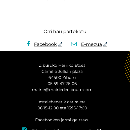
Orri hau partekatu
Facebook
E-mezua
Ziburuko Herriko Etxea
Camille Jullian plaza
64500 Ziburu
05 59 47 26 06
mairie@mairiedeciboure.com
astelehenetik ostiralera
08:15-12:00 eta 13:15-17:00
Facebooken jarrai gaitzazu
