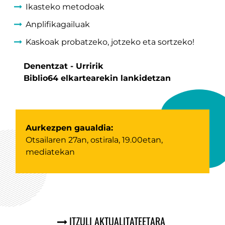
Ikasteko metodoak
Anplifikagailuak
Kaskoak probatzeko, jotzeko eta sortzeko!
Denentzat - Urririk
Biblio64 elkartearekin lankidetzan
Aurkezpen gaualdia:
Otsailaren 27an, ostirala, 19.00etan,
mediatekan
ITZULI AKTUALITATEETARA