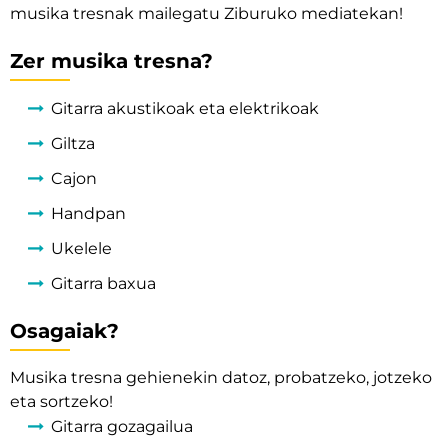
musika tresnak mailegatu Ziburuko mediatekan!
Zer musika tresna?
Gitarra akustikoak eta elektrikoak
Giltza
Cajon
Handpan
Ukelele
Gitarra baxua
Osagaiak
?
Musika tresna gehienekin datoz, probatzeko, jotzeko
eta sortzeko
!
Gitarra gozagailua