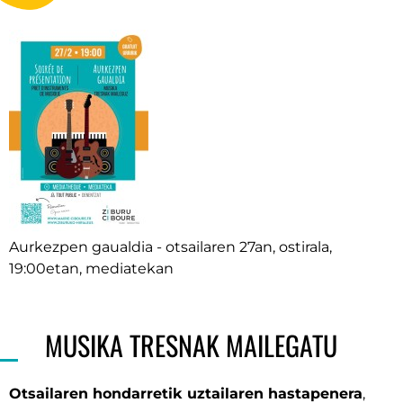
Aurkezpen gaualdia - otsailaren 27an, ostirala,
19:00etan, mediatekan
MUSIKA TRESNAK MAILEGATU
Otsailaren hondarretik uztailaren hastapenera
,