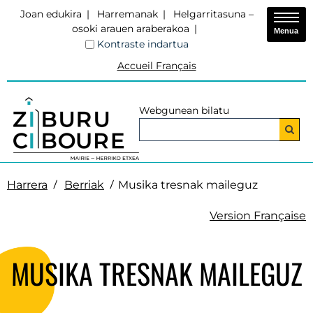
Joan edukira
Harremanak
Helgarritasuna –
osoki arauen araberakoa
Menua
Kontraste indartua
Accueil Français
Webgunean bilatu
Harrera
Berriak
Musika tresnak maileguz
Version Française
MUSIKA TRESNAK MAILEGUZ