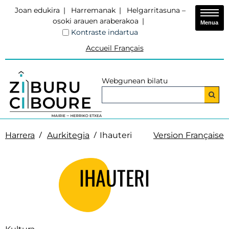
Joan edukira
Harremanak
Helgarritasuna –
osoki arauen araberakoa
Menua
Kontraste indartua
Accueil Français
Webgunean bilatu
Harrera
Aurkitegia
Ihauteri
Version Française
IHAUTERI