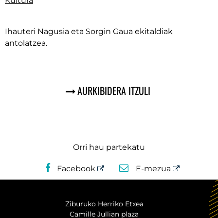
Kultura
Ihauteri Nagusia eta Sorgin Gaua ekitaldiak
antolatzea.
AURKIBIDERA ITZULI
Orri hau partekatu
Facebook
E-mezua
Ziburuko Herriko Etxea
Camille Jullian plaza