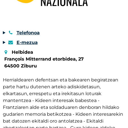
NAZIONALA
Telefonoa
E-mezua
Helbidea
François Mitterrand etorbidea, 27
64500 Ziburu
Herrialdearen defentsan eta bakearen begiratzean
parte hartu dutenen arteko adiskidetasun,
elkartasun, errespetu eta irekitasun loturak
mantentzea - Kideen interesak babestea -
Frantziaren alde eta soldaduaren denboran hildako
gudarien memoria betikotzea - Kideen interesarekin
bat datozen ekitaldi oro antolatzea - Ekitaldi
abertzaleetan parte hartzea - Gure kideen aldeko