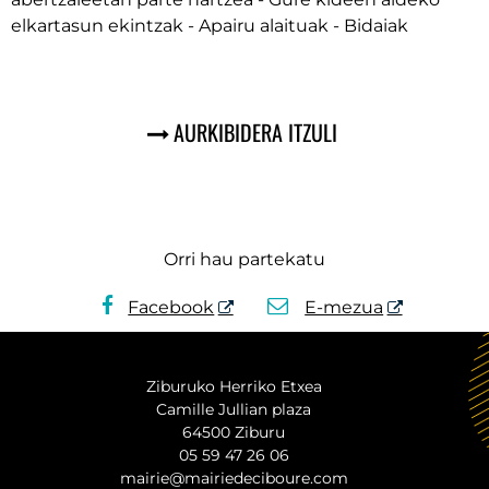
elkartasun ekintzak - Apairu alaituak - Bidaiak
AURKIBIDERA ITZULI
Orri hau partekatu
Facebook
E-mezua
Ziburuko Herriko Etxea
Camille Jullian plaza
64500 Ziburu
05 59 47 26 06
mairie@mairiedeciboure.com