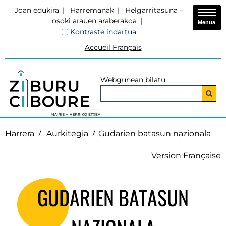
Joan edukira
Harremanak
Helgarritasuna –
osoki arauen araberakoa
Menua
Kontraste indartua
Accueil Français
Webgunean bilatu
Harrera
Aurkitegia
Gudarien batasun nazionala
Version Française
GUDARIEN BATASUN