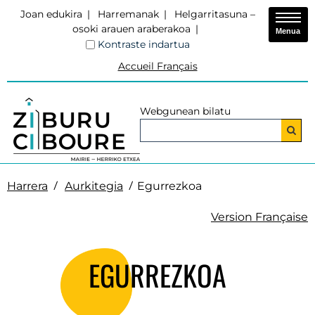
Joan edukira
Harremanak
Helgarritasuna –
osoki arauen araberakoa
Menua
Kontraste indartua
Accueil Français
Webgunean bilatu
Harrera
Aurkitegia
Egurrezkoa
Version Française
EGURREZKOA