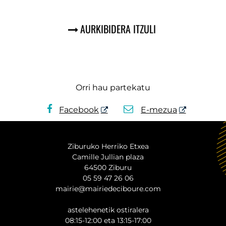
AURKIBIDERA ITZULI
Orri hau partekatu
Facebook
E-mezua
Ziburuko Herriko Etxea
Camille Jullian plaza
64500 Ziburu
05 59 47 26 06
mairie@mairiedeciboure.com
astelehenetik ostiralera
08:15-12:00 eta 13:15-17:00