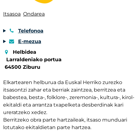
Itsasoa
Ondarea
Telefonoa
E-mezua
Helbidea
Larraldeniako portua
64500 Ziburu
Elkartearen helburua da Euskal Herriko zurezko
itsasontzi zahar eta berriak zaintzea, berritzea eta
babestea, besta-, folklore-, zeremonia-, kultura-, kirol-
ekitaldi eta arrantza txapelketa desberdinak kari
ureratzeko xedez.
Berritzeko obra parte hartzaileak, itsaso munduari
lotutako ekitaldietan parte hartzea.