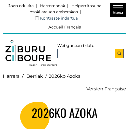
Joan edukira
Harremanak
Helgarritasuna –
osoki arauen araberakoa
Menua
Kontraste indartua
Accueil Français
Webgunean bilatu
Harrera
Berriak
2026ko Azoka
Version Française
2026KO AZOKA