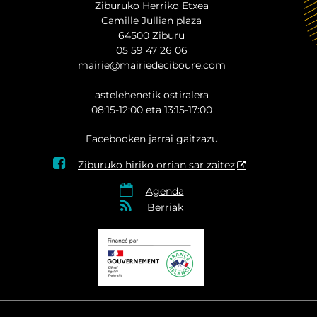
Ziburuko Herriko Etxea
Camille Jullian plaza
64500 Ziburu
05 59 47 26 06
mairie@mairiedeciboure.com
astelehenetik ostiralera
08:15-12:00 eta 13:15-17:00
Facebooken jarrai gaitzazu

Ziburuko hiriko orrian sar zaitez

Agenda

Berriak