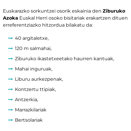
Euskarazko sorkuntzei osorik eskainia den
Ziburuko
Azoka
Euskal Herri osoko bisitariak erakartzen dituen
erreferentziazko hitzordua bilakatu da:
40 argitaletxe,
120 m salmahai,
Ziburuko ikastetxeetako haurren kantuak,
Mahai inguruak,
Liburu aurkezpenak,
Kontzertu ttipiak,
Antzerkia,
Marrazkilariak
Bertsolariak