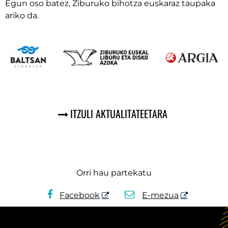
Egun oso batez, Ziburuko bihotza euskaraz taupaka
ariko da.
ITZULI AKTUALITATEETARA
Orri hau partekatu
Facebook
E-mezua