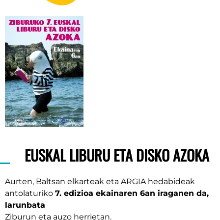
EUSKAL LIBURU ETA DISKO AZOKA
Aurten, Baltsan elkarteak eta ARGIA hedabideak
antolaturiko
7. edizioa ekainaren 6an iraganen da,
larunbata
Ziburun eta auzo herrietan.