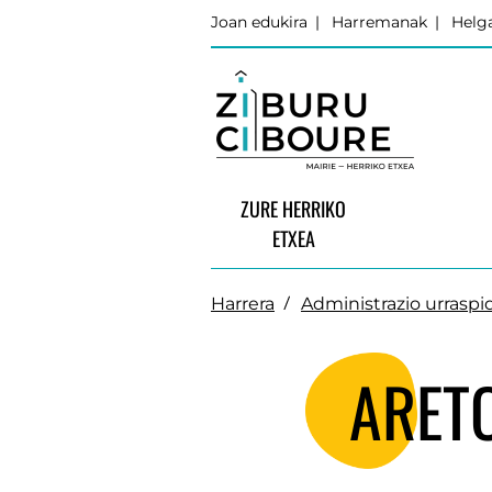
Joan edukira
Harremanak
Helga
ZURE HERRIKO
ETXEA
Harrera
Administrazio urraspi
ARET