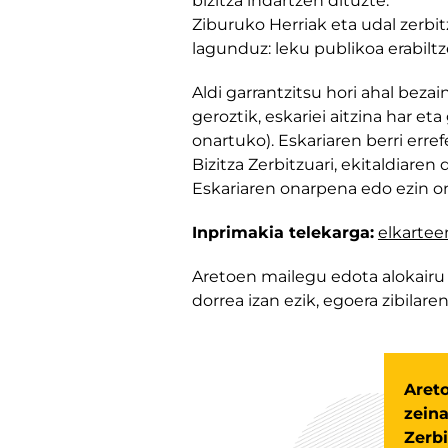
bizitza indartzen dituzte.
Ziburuko Herriak eta udal zerbi
lagunduz: leku publikoa erabilt
Aldi garrantzitsu hori ahal bez
geroztik, eskariei aitzina har e
onartuko). Eskariaren berri erre
Bizitza Zerbitzuari, ekitaldiaren
Eskariaren onarpena edo ezin on
Inprimakia telekarga:
elkarteen
Aretoen mailegu edota alokairu e
dorrea izan ezik, egoera zibilar
Areto
zeina
Zerbi