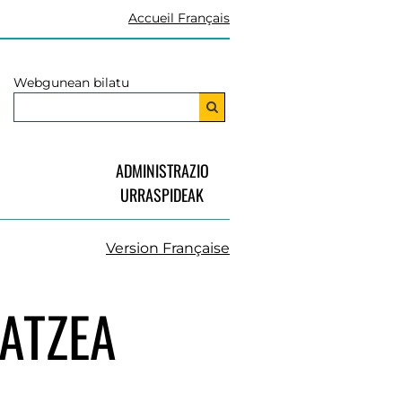
Accueil Français
Webgunean bilatu
ADMINISTRAZIO
URRASPIDEAK
Version Française
ATZEA