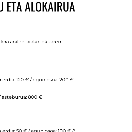
U ETA ALOKAIRUA
ilera anitzetarako lekuaren
 erdia: 120 € / egun osoa: 200 €
/ asteburua: 800 €
erdia: 50 € / egun osoa: 100 € //