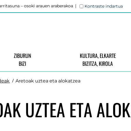
rritasuna – osoki arauen araberakoa
Kontraste indartua
ZIBURUN
KULTURA, ELKARTE
BIZI
BIZITZA, KIROLA
deak
Aretoak uztea eta alokatzea
OAK UZTEA ETA ALOK