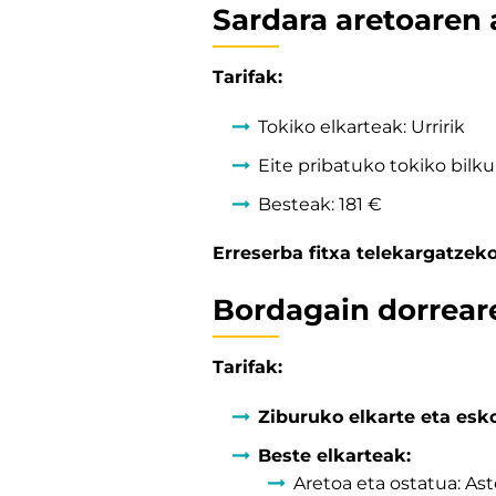
Sardara aretoaren 
Tarifak:
Tokiko elkarteak: Urririk
Eite pribatuko tokiko bilku
Besteak: 181 €
Erreserba fitxa telekargatzek
Bordagain dorrear
Tarifak:
Ziburuko elkarte eta esko
Beste elkarteak:
Aretoa eta ostatua: As