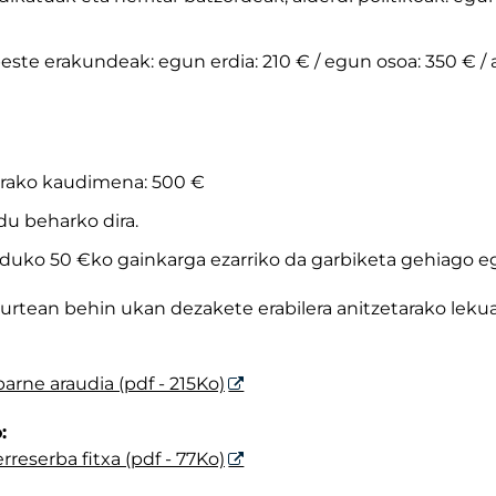
ste erakundeak: egun erdia: 210 € / egun osoa: 350 € / 
tarako kaudimena: 500 €
du beharko dira.
 orduko 50 €ko gainkarga ezarriko da garbiketa gehiago e
urtean behin ukan dezakete erabilera anitzetarako lekua 
barne araudia (pdf - 215Ko)
:
rreserba fitxa (pdf - 77Ko)