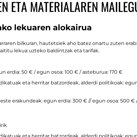
N ETA MATERIALAREN MAILEG
rako lekuaren alokairua
tzarraren bilkuran, hautetsiek aho batez onartu zuten erab
ititu lekua uzteko baldintzak eta tarifak.
n erdia: 50 € / egun osoa: 100 € / asteburua: 170 €
ikatuak eta herritar batzordeak, alderdi politikoak: egun
ste erakundeak: egun erdia: 300 € // egun osoa: 500 € 
irik
ikatuak eta herritar batzordeak, alderdi politikoak: egun 