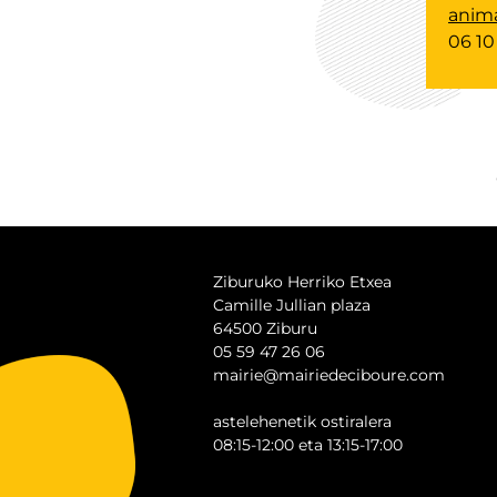
anim
06 10
Ziburuko Herriko Etxea
Camille Jullian plaza
64500 Ziburu
05 59 47 26 06
mairie@mairiedeciboure.com
astelehenetik ostiralera
08:15-12:00 eta 13:15-17:00