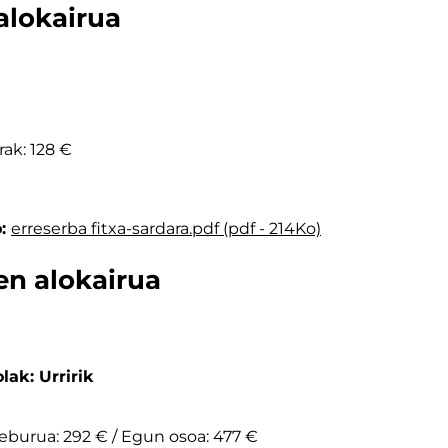
alokairua
rak: 128 €
o:
erreserba fitxa-sardara.pdf (pdf - 214Ko)
en alokairua
lak: Urririk
teburua: 292 € / Egun osoa: 477 €