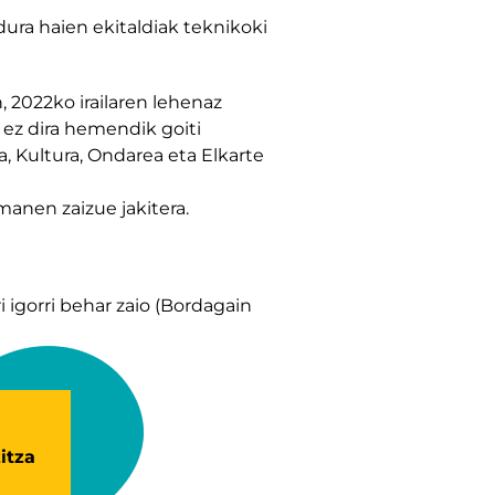
ura haien ekitaldiak teknikoki
 2022ko irailaren lehenaz
k ez dira hemendik goiti
a, Kultura, Ondarea eta Elkarte
anen zaizue jakitera.
i igorri behar zaio (Bordagain
itza