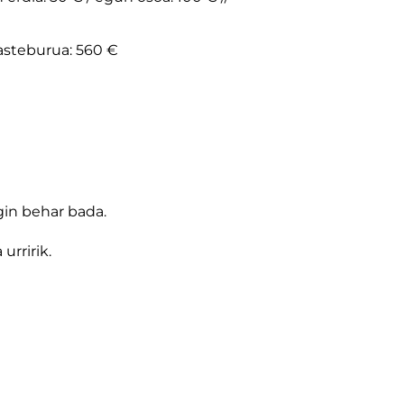
asteburua: 560 €
gin behar bada.
urririk.