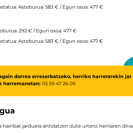
ostatua: Asteburua: 583 € / Egun osoa: 477 €
teburua: 292 € / Egun osoa: 477 €
ostatua: Asteburua: 583 € / Egun osoa: 477 €
gain dorrea erreserbatzeko, herriko harrerarekin jar
ez harremanetan:
05 59 47 26 06
egua
 hainbat jarduera antolatzen dute urtero; herriaren dina