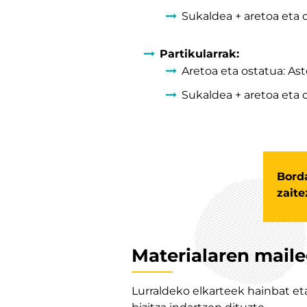
Sukaldea + aretoa eta 
Partikularrak:
Aretoa eta ostatua: As
Sukaldea + aretoa eta 
Borda
zait
Materialaren mail
Lurraldeko elkarteek hainbat eta