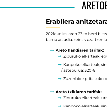
ARETOE
Erabilera anitzeta
2021eko irailaren 23ko herri bil
barne araudia, zeinak ezartzen ba
Areto handiaren tarifak:
Ziburuko elkarteak: egu
Kanpoko elkarteak, sind
/ asteburua: 320 €
Zuzenbide pribatuko be
Areto txikiaren tarifak:
Ziburuko elkarteak: urr
Kanpoko elkarteak, sind