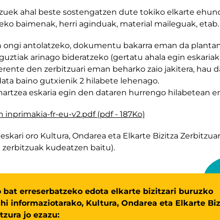
tzuek ahal beste sostengatzen dute tokiko elkarte ehund
zeko baimenak, herri aginduak, material maileguak, etab.
ain ongi antolatzeko, dokumentu bakarra eman da plantan,
ta guztiak arinago bideratzeko (gertatu ahala egin eskaria
ferente den zerbitzuari eman beharko zaio jakitera, hau d
 data baino gutxienik 2 hilabete lehenago.
artzea eskaria egin den dataren hurrengo hilabetean em
 inprimakia-fr-eu-v2.pdf (pdf - 187Ko)
skari oro Kultura, Ondarea eta Elkarte Bizitza Zerbitzuar
en zerbitzuak kudeatzen baitu).
 bat erreserbatzeko edota elkarte bizitzari buruzko
hi informaziotarako, Kultura, Ondarea eta Elkarte Biz
tzura jo ezazu: