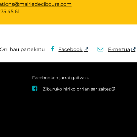
ations@mairiedeciboure.com
 75 45 61
Orri hau partekatu
Facebook
E-mezua
Facebooken jarrai gaitzazu

Ziburuko hiriko orrian sar zaitez