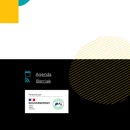

Agenda

Berriak