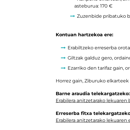
asteburua: 170 €
Zuzenbide pribatuko be
Kontuan hartzekoa ere:
Erabiltzeko erreserba oro
Giltzak galduz gero, ordain
Ezarriko den tarifaz gain,
Horrez gain, Ziburuko elkarteek 
Barne araudia telekargatzeko:
Erabilera anitzetarako lekuaren 
Erreserba fitxa telekargatzeko
Erabilera anitzetarako lekuaren e