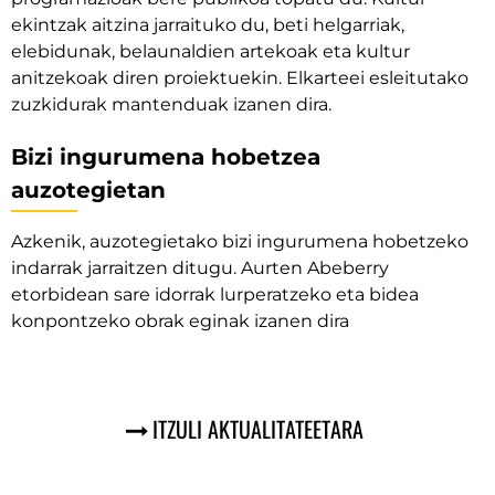
ekintzak aitzina jarraituko du, beti helgarriak,
elebidunak, belaunaldien artekoak eta kultur
anitzekoak diren proiektuekin. Elkarteei esleitutako
zuzkidurak mantenduak izanen dira.
Bizi ingurumena hobetzea
auzotegietan
Azkenik, auzotegietako bizi ingurumena hobetzeko
indarrak jarraitzen ditugu. Aurten Abeberry
etorbidean sare idorrak lurperatzeko eta bidea
konpontzeko obrak eginak izanen dira
ITZULI AKTUALITATEETARA