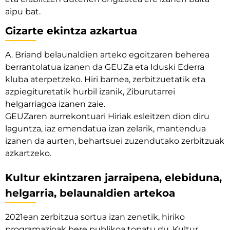
aipu bat.
Gizarte ekintza azkartua
A. Briand belaunaldien arteko egoitzaren beherea
berrantolatua izanen da GEUZa eta Iduski Ederra
kluba aterpetzeko. Hiri barnea, zerbitzuetatik eta
azpiegituretatik hurbil izanik, Ziburutarrei
helgarriagoa izanen zaie.
GEUZaren aurrekontuari Hiriak esleitzen dion diru
laguntza, iaz emendatua izan zelarik, mantendua
izanen da aurten, behartsuei zuzendutako zerbitzuak
azkartzeko.
Kultur ekintzaren jarraipena, elebiduna,
helgarria, belaunaldien artekoa
2021ean zerbitzua sortua izan zenetik, hiriko
programazioak bere publikoa topatu du. Kultur