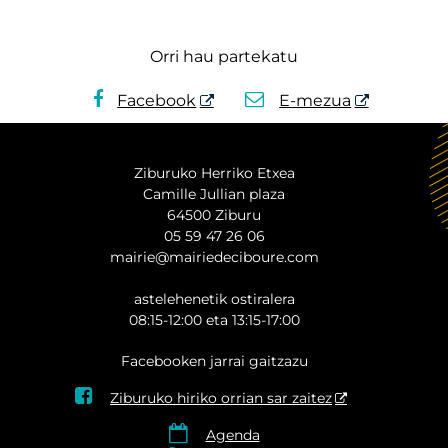
Orri hau partekatu
Facebook
E-mezua
Ziburuko Herriko Etxea
Camille Jullian plaza
64500 Ziburu
05 59 47 26 06
mairie@mairiedeciboure.com
astelehenetik ostiralera
08:15-12:00 eta 13:15-17:00
Facebooken jarrai gaitzazu

Ziburuko hiriko orrian sar zaitez

Agenda