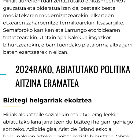
Hiriak aurrekontuan zehaztutako egitasmoen %97
gauzatua eta bideratua izan da, besteak beste
mediatekaren modernizatzearekin, elkarteen
etxearen zaharberritze termikoarekin, Itsasargiko,
Semaforoko karriken eta Larrungo etorbidearen
tratatzearekin, Untxin aparkalekua iragazkor
bihurtzearekin, elbarrituendako plataforma altxagarri
baten ezartzearekin elizan.
2024RAKO, ABIATUTAKO POLITIKA
AITZINA ERAMATEA
Bizitegi helgarriak ekoiztea
Hiriak alokatzaile sozialekin eta etxe eragileekin
abiatutako lana jarraitzen du bizitegi helgarri gehiago
sortzeko. Adibide gisa, Aristide Briand eskola
belaunaldien arteko egoitza soziala bihurtzea. Obrak