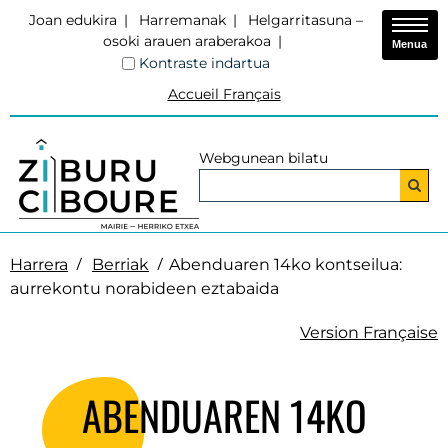
Joan edukira
Harremanak
Helgarritasuna –
osoki arauen araberakoa
Menua
Kontraste indartua
Accueil Français
Webgunean bilatu
Harrera
Berriak
Abenduaren 14ko kontseilua:
aurrekontu norabideen eztabaida
Version Française
ABENDUAREN 14KO