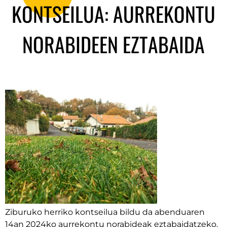
KONTSEILUA: AURREKONTU
NORABIDEEN EZTABAIDA
Ziburuko herriko kontseilua bildu da abenduaren
14an 2024ko aurrekontu norabideak eztabaidatzeko.