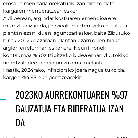
erosahalmen saria orekatuak izan dira soldata
kargaren menperatzeari esker.
Aldi berean, argindar kostuaren emendioa ere
murriztua izan da, prezioak mantentzeko Estatuak
plantan ezarri duen laguntzari esker, baita Ziburuko
hiriak 2022ko azaroan plantan ezarri duen hiriko
argien erreformari esker ere. Neurri honek
kontsumoa %40z ttipitzeko bidea eman du, tokiko
finantzabideetan eragin zuzena duelarik.
Haatik, 2024rako, inflaziorako joera nagusituko da,
kargen %4,65-eko goratzearekin.
2023KO AURREKONTUAREN %97
GAUZATUA ETA BIDERATUA IZAN
DA