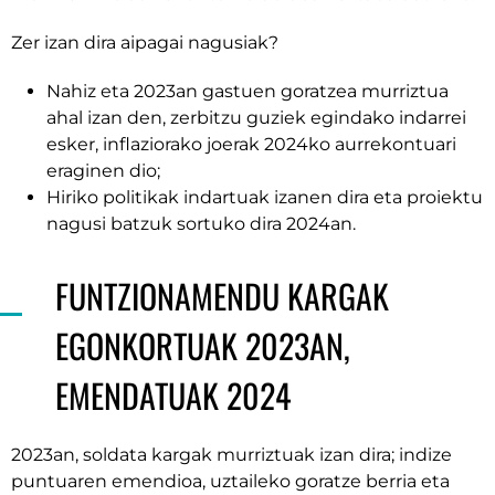
Zer izan dira aipagai nagusiak?
Nahiz eta 2023an gastuen goratzea murriztua
ahal izan den, zerbitzu guziek egindako indarrei
esker, inflaziorako joerak 2024ko aurrekontuari
eraginen dio;
Hiriko politikak indartuak izanen dira eta proiektu
nagusi batzuk sortuko dira 2024an.
FUNTZIONAMENDU KARGAK
EGONKORTUAK 2023AN,
EMENDATUAK 2024
2023an, soldata kargak murriztuak izan dira; indize
puntuaren emendioa, uztaileko goratze berria eta