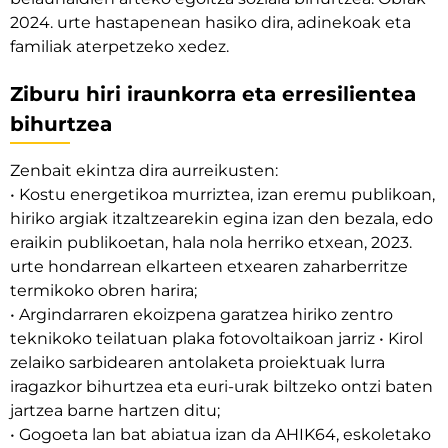
2024. urte hastapenean hasiko dira, adinekoak eta
familiak aterpetzeko xedez.
Ziburu hiri iraunkorra eta erresilientea
bihurtzea
Zenbait ekintza dira aurreikusten:
• Kostu energetikoa murriztea, izan eremu publikoan,
hiriko argiak itzaltzearekin egina izan den bezala, edo
eraikin publikoetan, hala nola herriko etxean, 2023.
urte hondarrean elkarteen etxearen zaharberritze
termikoko obren harira;
• Argindarraren ekoizpena garatzea hiriko zentro
teknikoko teilatuan plaka fotovoltaikoan jarriz • Kirol
zelaiko sarbidearen antolaketa proiektuak lurra
iragazkor bihurtzea eta euri-urak biltzeko ontzi baten
jartzea barne hartzen ditu;
• Gogoeta lan bat abiatua izan da AHIK64, eskoletako