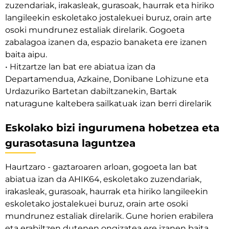
zuzendariak, irakasleak, gurasoak, haurrak eta hiriko
langileekin eskoletako jostalekuei buruz, orain arte
osoki mundrunez estaliak direlarik. Gogoeta
zabalagoa izanen da, espazio banaketa ere izanen
baita aipu.
• Hitzartze lan bat ere abiatua izan da
Departamendua, Azkaine, Donibane Lohizune eta
Urdazuriko Bartetan dabiltzanekin, Bartak
naturagune kaltebera sailkatuak izan berri direlarik
Eskolako bizi ingurumena hobetzea eta
gurasotasuna laguntzea
Haurtzaro - gaztaroaren arloan, gogoeta lan bat
abiatua izan da AHIK64, eskoletako zuzendariak,
irakasleak, gurasoak, haurrak eta hiriko langileekin
eskoletako jostalekuei buruz, orain arte osoki
mundrunez estaliak direlarik. Gune horien erabilera
eta erabiltzen dutenen ongizatea ere izanen baita