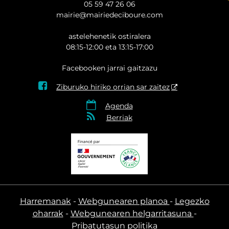
05 59 47 26 06
mairie@mairiedeciboure.com
astelehenetik ostiralera
08:15-12:00 eta 13:15-17:00
Facebooken jarrai gaitzazu

Ziburuko hiriko orrian sar zaitez

Agenda

Berriak
Harremanak
Webgunearen planoa
Legezko
oharrak
Webgunearen helgarritasuna
Pribatutasun politika