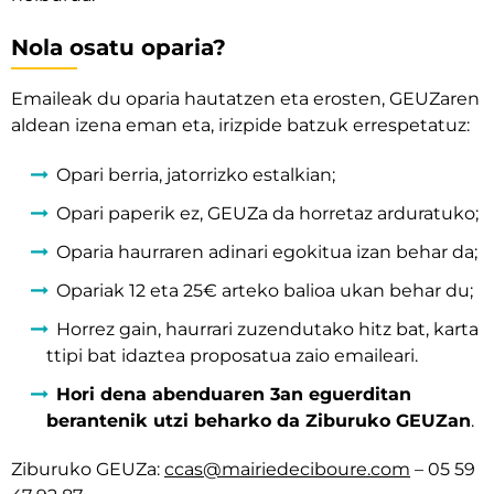
Nola osatu oparia?
Emaileak du oparia hautatzen eta erosten, GEUZaren
aldean izena eman eta, irizpide batzuk errespetatuz:
Opari berria, jatorrizko estalkian;
Opari paperik ez, GEUZa da horretaz arduratuko;
Oparia haurraren adinari egokitua izan behar da;
Opariak 12 eta 25€ arteko balioa ukan behar du;
Horrez gain, haurrari zuzendutako hitz bat, karta
ttipi bat idaztea proposatua zaio emaileari.
Hori dena abenduaren 3an eguerditan
berantenik utzi beharko da Ziburuko GEUZan
.
Ziburuko GEUZa:
ccas@mairiedeciboure.com
– 05 59