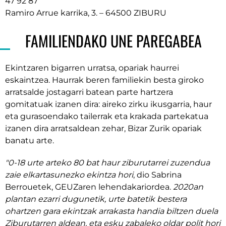
47 92 87
Ramiro Arrue karrika, 3. – 64500 ZIBURU
FAMILIENDAKO UNE PAREGABEA
Ekintzaren bigarren urratsa, opariak haurrei
eskaintzea. Haurrak beren familiekin besta giroko
arratsalde jostagarri batean parte hartzera
gomitatuak izanen dira: aireko zirku ikusgarria, haur
eta gurasoendako tailerrak eta krakada partekatua
izanen dira arratsaldean zehar, Bizar Zurik opariak
banatu arte.
"0-18 urte arteko 80 bat haur ziburutarrei zuzendua
zaie elkartasunezko ekintza hori
, dio Sabrina
Berrouetek, GEUZaren lehendakariordea.
2020an
plantan ezarri dugunetik, urte batetik bestera
ohartzen gara ekintzak arrakasta handia biltzen duela
Ziburutarren aldean, eta esku zabaleko oldar polit hori