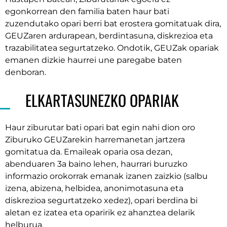
egonkorrean den familia baten haur bati
zuzendutako opari berri bat erostera gomitatuak dira,
GEUZaren ardurapean, berdintasuna, diskrezioa eta
trazabilitatea segurtatzeko. Ondotik, GEUZak opariak
emanen dizkie haurrei une paregabe baten
denboran
.
ELKARTASUNEZKO OPARIAK
Haur ziburutar bati opari bat egin nahi dion oro
Ziburuko GEUZarekin harremanetan jartzera
gomitatua da. Emaileak oparia osa dezan,
abenduaren 3a baino lehen,
haurrari buruzko
informazio orokorrak emanak izanen zaizkio (salbu
izena, abizena, helbidea, anonimotasuna eta
diskrezioa segurtatzeko xedez), opari berdina bi
aletan ez izatea eta oparirik ez ahanztea delarik
helburua.