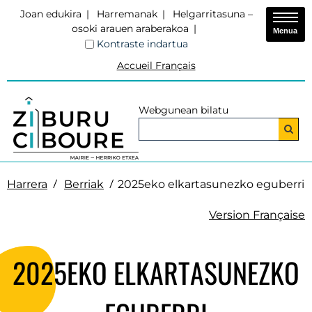
Joan edukira
Harremanak
Helgarritasuna –
osoki arauen araberakoa
Menua
Kontraste indartua
Accueil Français
Webgunean bilatu
Harrera
Berriak
2025eko elkartasunezko eguberri
Version Française
2025EKO ELKARTASUNEZKO