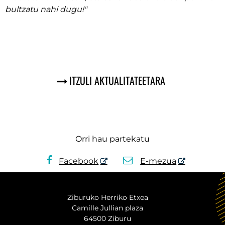
bultzatu nahi dugu
!"
ITZULI AKTUALITATEETARA
Orri hau partekatu
Facebook
E-mezua
Ziburuko Herriko Etxea
Camille Jullian plaza
64500 Ziburu