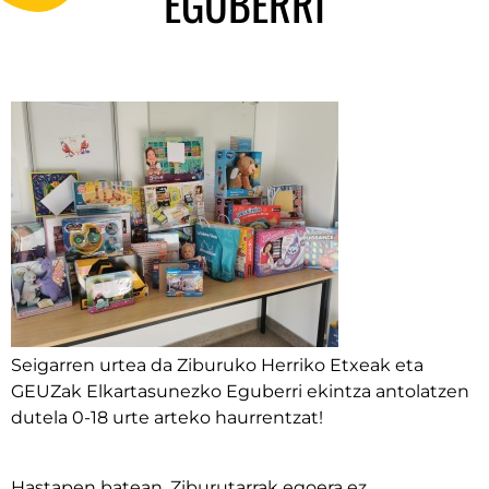
EGUBERRI
Seigarren urtea da Ziburuko Herriko Etxeak eta
GEUZak Elkartasunezko Eguberri ekintza antolatzen
dutela 0-18 urte arteko haurrentzat!
Hastapen batean, Ziburutarrak egoera ez