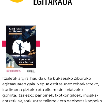
EGITARAUA
Itzaletik argira, hau da urte bukaerako Ziburuko
egitarauaren gaia.
Negua eztitasunez zeharkatzeko,
irudimena pizteko eta elkarrekin loriatzeko
gomita
.
Itzalezko panpinek, txotxongiloek, musika-
antzerkiak, sorkuntza tailerrek eta denboraz kanpoko