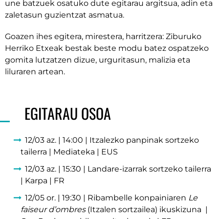
une batzuek osatuko dute egitarau argitsua, adin eta
zaletasun guzientzat asmatua.
Goazen ihes egitera, mirestera, harritzera: Ziburuko
Herriko Etxeak bestak beste modu batez ospatzeko
gomita lutzatzen dizue, urguritasun, malizia eta
liluraren artean.
EGITARAU OSOA
12/03 az. | 14:00 | Itzalezko panpinak sortzeko
tailerra | Mediateka | EUS
12/03 az. | 15:30 | Landare-izarrak sortzeko tailerra
| Karpa | FR
12/05 or. | 19:30 | Ribambelle konpainiaren
Le
faiseur d’ombres
(Itzalen sortzailea) ikuskizuna |