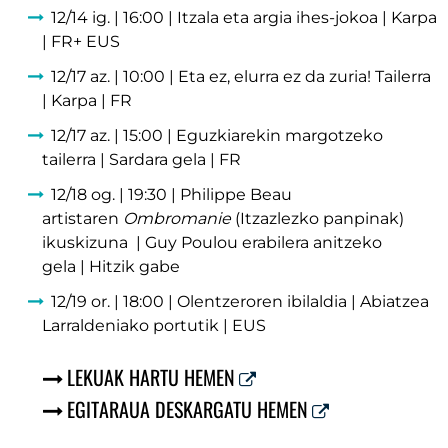
12/14 ig. | 16:00 | Itzala eta argia ihes-jokoa | Karpa
| FR+ EUS
12/17 az. | 10:00 | Eta ez, elurra ez da zuria! Tailerra
| Karpa | FR
12/17 az. | 15:00 | Eguzkiarekin margotzeko
tailerra | Sardara gela | FR
12/18 og. | 19:30 | Philippe Beau
artistaren
Ombromanie
(Itzazlezko panpinak)
ikuskizuna | Guy Poulou erabilera anitzeko
gela | Hitzik gabe
12/19 or. | 18:00 | Olentzeroren ibilaldia | Abiatzea
Larraldeniako portutik | EUS
LEKUAK HARTU HEMEN
EGITARAUA DESKARGATU HEMEN