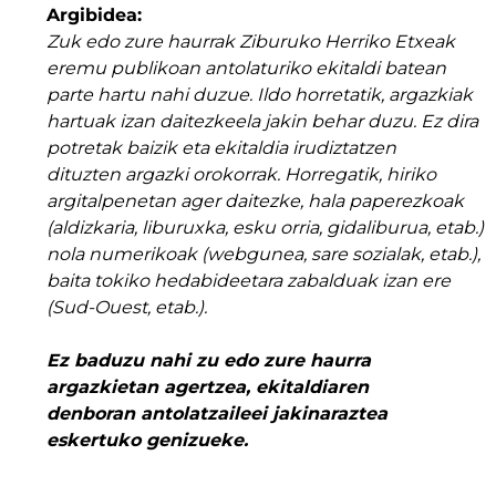
Argibidea:
Zuk edo zure haurrak Ziburuko Herriko Etxeak
eremu publikoan antolaturiko ekitaldi batean
parte hartu nahi duzue. Ildo horretatik, argazkiak
hartuak izan daitezkeela jakin behar duzu. Ez dira
potretak baizik eta
ekitaldia irudiztatzen
dituzten
argazki orokorrak. Horregatik, hiriko
argitalpenetan ager daitezke, hala paperezkoak
(aldizkaria, liburuxka, esku orria, gidaliburua, etab.)
nola numerikoak (webgunea, sare sozialak, etab.),
baita tokiko hedabideetara zabalduak izan ere
(Sud-Ouest, etab.).
Ez baduzu nahi zu edo zure haurra
argazkietan agertzea,
ekitaldiaren
denboran
antolatzaileei jakinaraztea
eskertuko genizueke.