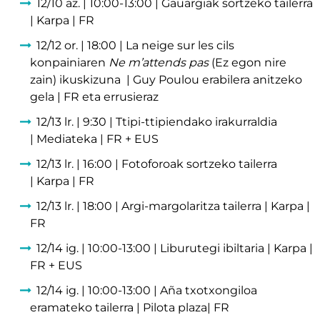
12/10 az. | 10:00-13:00 | Gauargiak sortzeko tailerra
| Karpa | FR
12/12 or. | 18:00 | La neige sur les cils
konpainiaren
Ne m’attends pas
(Ez egon nire
zain) ikuskizuna | Guy Poulou erabilera anitzeko
gela | FR eta errusieraz
12/13 lr. | 9:30 | Ttipi-ttipiendako irakurraldia
| Mediateka | FR + EUS
12/13 lr. | 16:00 | Fotoforoak sortzeko tailerra
| Karpa | FR
12/13 lr. | 18:00 | Argi-margolaritza tailerra | Karpa |
FR
12/14 ig. | 10:00-13:00 | Liburutegi ibiltaria | Karpa |
FR + EUS
12/14 ig. | 10:00-13:00 | Aña txotxongiloa
eramateko tailerra | Pilota plaza| FR