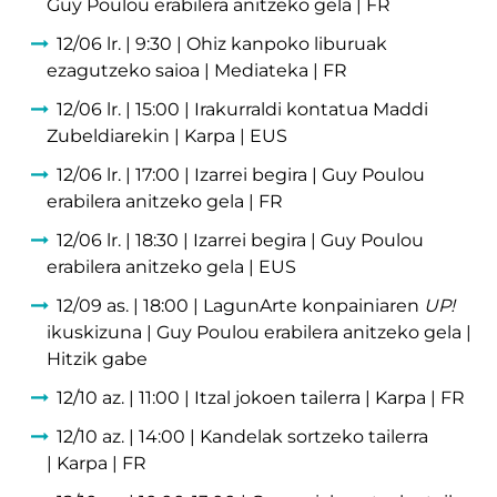
Guy Poulou erabilera anitzeko gela | FR
12/06 lr. | 9:30 | Ohiz kanpoko liburuak
ezagutzeko saioa | Mediateka | FR
12/06 lr. | 15:00 | Irakurraldi kontatua Maddi
Zubeldiarekin | Karpa | EUS
12/06 lr. | 17:00 | Izarrei begira | Guy Poulou
erabilera anitzeko gela | FR
12/06 lr. | 18:30 | Izarrei begira | Guy Poulou
erabilera anitzeko gela | EUS
12/09 as. | 18:00 | LagunArte konpainiaren
UP!
ikuskizuna | Guy Poulou erabilera anitzeko gela |
Hitzik gabe
12/10 az. | 11:00 | Itzal jokoen tailerra | Karpa | FR
12/10 az. | 14:00 | Kandelak sortzeko tailerra
| Karpa | FR