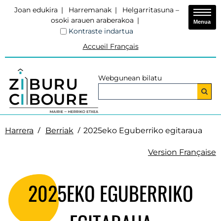
Joan edukira
Harremanak
Helgarritasuna –
osoki arauen araberakoa
Menua
Kontraste indartua
Accueil Français
Webgunean bilatu
Harrera
Berriak
2025eko Eguberriko egitaraua
Version Française
2025EKO EGUBERRIKO