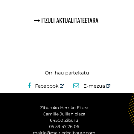
ITZULI AKTUALITATEETARA
Orri hau partekatu
Facebook
E-mezua
Ziburuko Herriko Etxea
Camille Jullian plaza
64500 Ziburu
05 59 47 26 06
mairie@mairiedeciboure.com